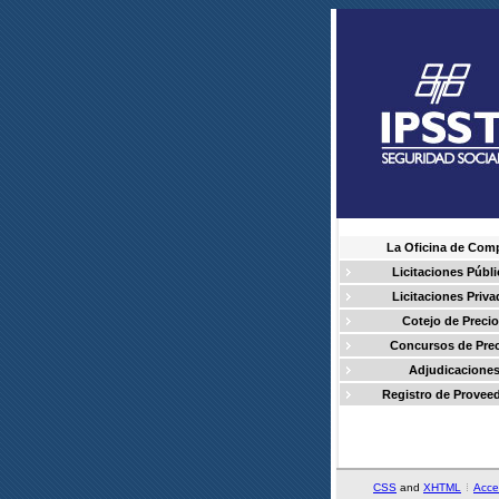
La Oficina de Com
Licitaciones Públi
Licitaciones Priva
Cotejo de Preci
Concursos de Pre
Adjudicacione
Registro de Provee
CSS
and
XHTML
Acce