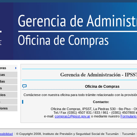
pras
Gerencia de Administración - IPSS
cas
das
Oficina de Compras
os
Contáctese con nuestra oficina para todo trámite relacionado con la provisió
cios
s
Contacto:
dores
Oficina de Compras, IPSST, La Piedras 530 - 6to Piso - Of
Tel./ Fax (0381) 4507 831 / 833 / 861 - (0381) 4507800 i
e-mail:
compras1@ipsst.gov.ar
o mediante nuestro
Formulario
ssibilidad
© Copyright 2008, Instituto de Previsión y Seguridad Social de Tucumán
Tucumán