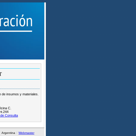
T
n de insumos y materiales.
icina C.
nt.244
 de Consulta
Argentina
Webmaster